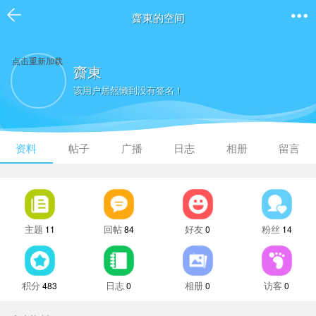
齋東的空间
点击重新加载
齋東
该用户居然懒到没有签名！
资料
帖子
广播
日志
相册
留言
主题
回帖
好友
粉丝
11
84
0
14
积分
日志
相册
访客
483
0
0
0