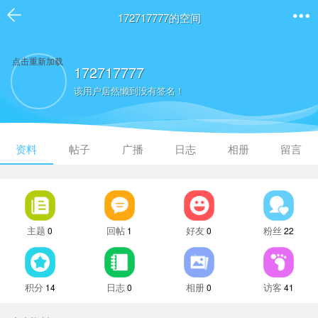
172717777的空间
点击重新加载
172717777
该用户居然懒到没有签名！
资料
帖子
广播
日志
相册
留言
主题
回帖
好友
粉丝
0
1
0
22
积分
日志
相册
访客
14
0
0
41