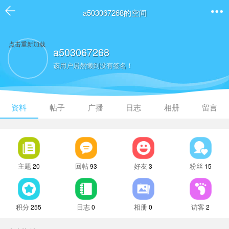
a503067268的空间
点击重新加载
a503067268
该用户居然懒到没有签名！
资料
帖子
广播
日志
相册
留言
主题
回帖
好友
粉丝
20
93
3
15
积分
日志
相册
访客
255
0
0
2