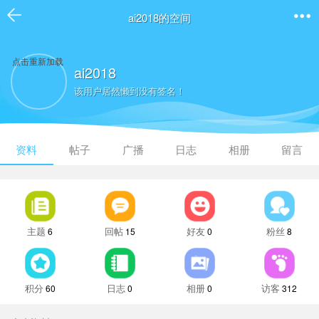
ai2018的空间
点击重新加载
ai2018
该用户居然懒到没有签名！
资料
帖子
广播
日志
相册
留言
主题
回帖
好友
粉丝
6
15
0
8
积分
日志
相册
访客
60
0
0
312