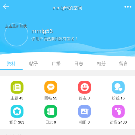
mmlg56的空间
点击重新加载
mmlg56
该用户居然懒到没有签名！
资料
帖子
广播
日志
相册
留言
主题
回帖
好友
粉丝
43
55
0
16
积分
日志
相册
访客
363
0
0
2430