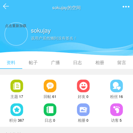
sokujay的空间
点击重新加载
sokujay
该用户居然懒到没有签名！
资料
帖子
广播
日志
相册
留言
主题
回帖
好友
粉丝
17
61
0
16
积分
日志
相册
访客
367
0
0
5