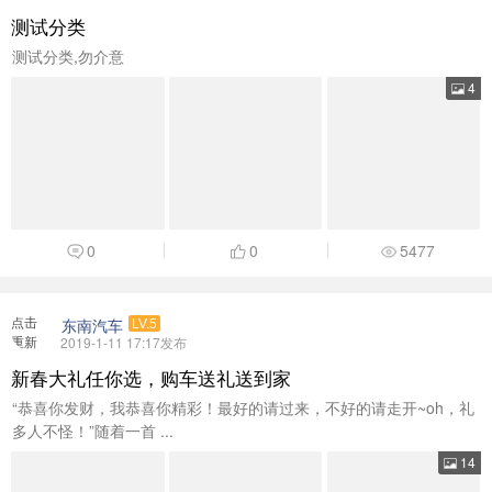
加载
测试分类
测试分类,勿介意
4
0
0
5477
点击
东南汽车
LV.5
重新
2019-1-11 17:17发布
加载
新春大礼任你选，购车送礼送到家
“恭喜你发财，我恭喜你精彩！最好的请过来，不好的请走开~oh，礼
多人不怪！”随着一首 ...
14