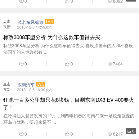
重新
2018-12-6 16:30发布
加载
狂跑一百多公里却只花8块钱，目测东南DX3 EV 400要火
了！
在冷得让人瑟瑟发抖的12月，到四季如春的海南岛来一场说走就走的
环岛自驾游，听起来是不 ...
6
0
0
8217
点击
茂名东风标致
LV.4
重新
2018-12-5 14:51发布
加载
全新一代设计语言带来独具特色的高颜值
全新一代设计语言带来独具特色的高颜值 据说 拥有这些特质的人非
常 我们身边充斥着形 ...
4
0
0
8126
点击
凉凉
LV.5
重新
2018-12-1 10:04发布