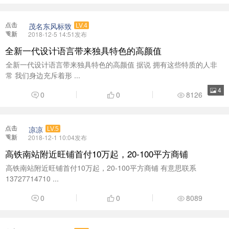
加载
高铁南站附近旺铺首付10万起，20-100平方商铺
高铁南站附近旺铺首付10万起，20-100平方商铺 有意思联系
13727714710 ...
0
0
8089
点击
茂名致泰丰田
LV.3
重新
2018-11-23 23:22发布
加载
【茂名致泰丰田】这个周末金秋车展来袭，买车无需等！
距离2019年只有39天而已了！现在不买车？难道还要再等一年？难道
2018年还是一个没有车的 ...
11
0
0
8806
上一页
第7页
下一页