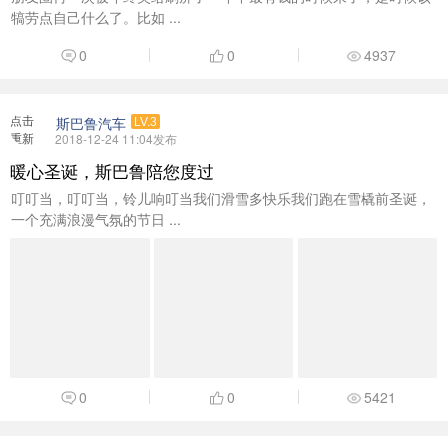
犒劳点自己什么了。比如 ...
0
0
4937
点击
斯巴鲁汽车
LV.3
重新
2018-12-24 11:04发布
加载
暖心圣诞，斯巴鲁陪您度过
叮叮当，叮叮当，铃儿响叮当我们滑雪多快乐我们跑在雪橇前圣诞，
一个充满浪漫气氛的节日 ...
0
0
5421
点击
mmlt
LV.1
重新
2018-12-23 12:28发布
加载
迎2019新年特供车抢购日
5
0
0
5497