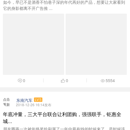
如今，早已不是酒香不怕巷子深的年代再好的产品，想要让大家看到
它的身影都离不开广告推 ...
0
0
5554
点击
东南汽车
LV.5
重新
2018-12-26 16:14发布
加载
年底冲量，三大平台联合让利团购，强强联手，钜惠全
城...
朋友圈再一次被年终奖给刷屏了一年中最有钱的时候来了，是时候该