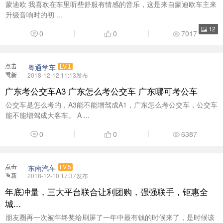
点击
东南汽车
LV.5
重新
2018-12-10 17:37发布
加载
年底冲量，三大平台联合让利团购，强强联手，钜惠全
城...
朋友圈再一次被年终奖给刷屏了一年中最有钱的时候来了，是时候该
犒劳点自己什么了。比 ...
14
0
0
6966
点击
茂名致泰丰田
LV.3
重新
2018-12-9 17:59发布
加载
茂名致泰一汽丰田【12·12】丰火盛惠，开抢啦！
不知不觉又到了18年的尾巴或许 购车？看看先吧？观望?迟疑?一等
再等?但是！这次！！真的 ...
13
0
0
7129