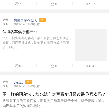
7
0
5009
点击
信博名车创始人
LV.1
重新
2019-1-7 16:06发布
加载
信博名车俱乐部开业
汽车一切业务都可咨询：豪车租赁，静态和动态，
婚宴，门面开业盛典，助你更有排面与成功的面
子；24小 ...
0
0
4042
点击
yystao
LV.2
重新
2019-1-4 15:03发布
加载
不一样的阿尔法，埃尔法车之宝豪华升级改装你喜欢吗？
改装并不是为了改而改，而是为了给车子赋予个性、赋予灵魂，通过
自己与车子的沟通和相处 ...