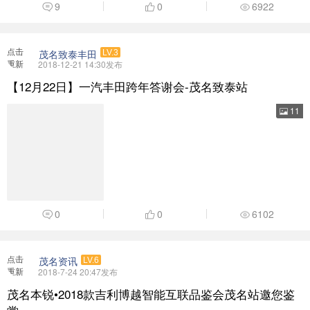
0
0
6102
点击
茂名资讯
LV.6
重新
2018-7-24 20:47发布
加载
茂名本锐•2018款吉利博越智能互联品鉴会茂名站邀您鉴
赏
2018款吉利博越【为智能出行而生】 卓越品质，获赞无数智能领
航，让科技拥抱生活立足 ...
2
0
6698
点击
东南汽车
LV.5
重新
2018-12-17 16:45发布
加载
车主必知，夏季车内危险品名单，赶紧排查清理
进入夏天，很多城市都开启了高温模式。随着气候越来越炎热，车辆
经过太阳的暴晒，车内温 ...