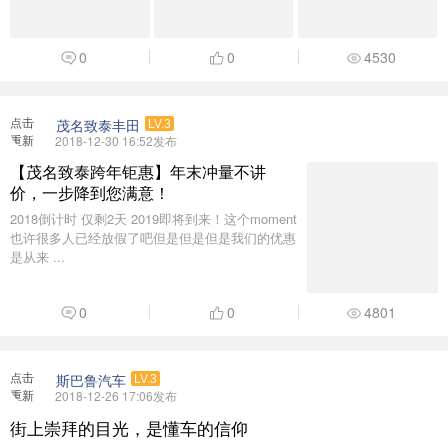
0
0
4530
点击
茂名致泰丰田
LV.3
重新
2018-12-30 16:52发布
加载
【茂名致泰跨年钜惠】年末冲量不讲
价，一步降到您满意！
2018倒计时 仅剩2天 2019即将到来！这个moment
也许很多人已经放假了吧但是但是但是我们的优惠
是从来 ...
0
0
4801
点击
斯巴鲁汽车
LV.3
重新
2018-12-26 17:06发布
加载
街上崇拜的目光，是懂车的信仰