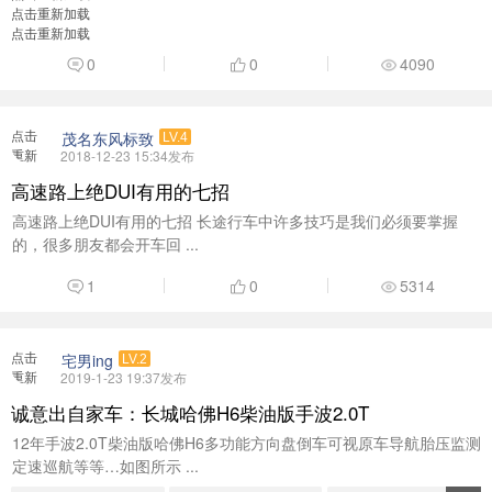
点击重新加载
点击重新加载
0
0
4090
点击
茂名东风标致
LV.4
重新
2018-12-23 15:34发布
加载
高速路上绝DUI有用的七招
高速路上绝DUI有用的七招 长途行车中许多技巧是我们必须要掌握
的，很多朋友都会开车回 ...
1
0
5314
点击
宅男ing
LV.2
重新
2019-1-23 19:37发布
加载
诚意出自家车：长城哈佛H6柴油版手波2.0T
12年手波2.0T柴油版哈佛H6多功能方向盘倒车可视原车导航胎压监测
定速巡航等等…如图所示 ...