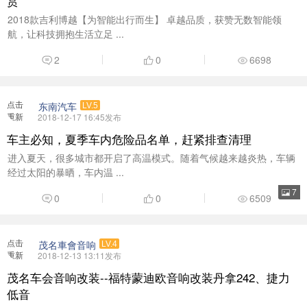
7
0
0
6509
点击
茂名車會音响
LV.4
重新
2018-12-13 13:11发布
加载
茂名车会音响改装--福特蒙迪欧音响改装丹拿242、捷力
低音
蒙迪欧 我喜欢在车里听些舒服有情感的音乐，这是来自蒙迪欧车主来
升级音响时的初 ...
12
0
0
7017
点击
粤通学车
LV.1
重新
2018-12-12 11:13发布
加载
广东考公交车A3 广东怎么考公交车 广东哪可考公车
公交车是怎么考的，A3能不能增驾成A1，广东怎么考公交车，公交车
能不能增驾成大客车。 A ...
0
0
6387