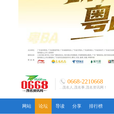
0668-2210668
...茂名人,茂名事,茂名资讯网！
网站
论坛
导读
分享
排行榜