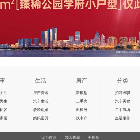
事
生活
房产
分类
关注
房产资讯
新楼盘
招聘求职
民生
汽车生活
二手房
汽车买卖
拍客
谈婚论嫁
出租房
二手市场
家园
妈妈宝贝
找中介
生活服务
设为首页
加入收藏
手机版