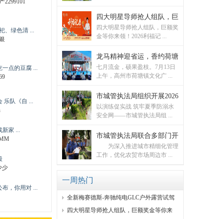
2299101
四大明星导师抢人组队，巨
四大明星导师抢人组队，巨额奖
、绿色清 ...
金等你来领！2026利福记 ...
银
龙马精神迎省运，香约荷塘
七月流金，硕果盈枝。7月13日
点的豆腐 ...
上午，高州市荷塘镇文化广 ...
69
市城管执法局组织开展2026
乐队《自 ...
以演练促实战 筑牢夏季防溺水
n
安全网——市城管执法局组 ...
家 ...
市城管执法局联合多部门开
MM
为深入推进城市精细化管理
工作，优化农贸市场周边市 ...
毅
少少
一周热门
布，你用对 ...
全新梅赛德斯-奔驰纯电GLC户外露营试驾
产品
四大明星导师抢人组队，巨额奖金等你来