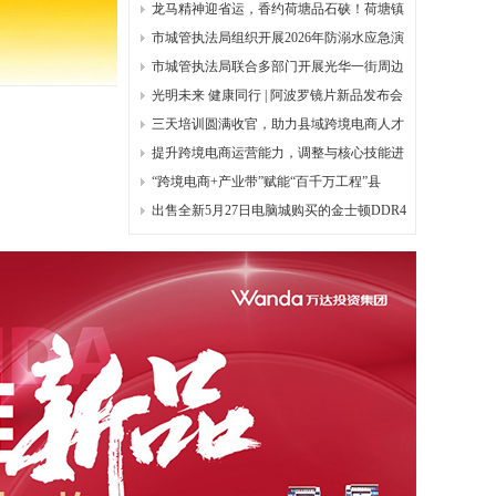
领！
龙马精神迎省运，香约荷塘品石硖！荷塘镇
市城管执法局组织开展2026年防溺水应急演
练
市城管执法局联合多部门开展光华一街周边
市
光明未来 健康同行 | 阿波罗镜片新品发布会
三天培训圆满收官，助力县域跨境电商人才
培
提升跨境电商运营能力，调整与核心技能进
阶
“跨境电商+产业带”赋能“百千万工程”县
出售全新5月27日电脑城购买的金士顿DDR4
32