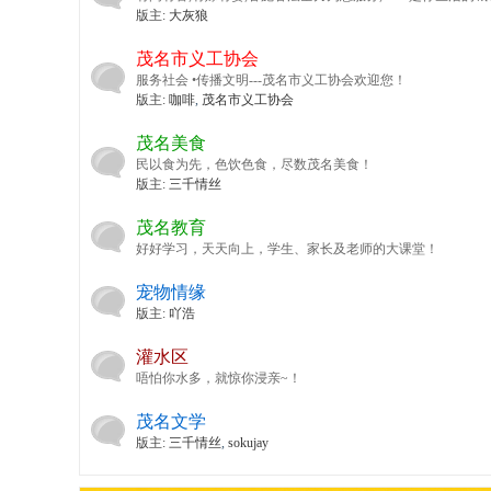
版主:
大灰狼
茂名市义工协会
服务社会 •传播文明---茂名市义工协会欢迎您！
版主:
咖啡
,
茂名市义工协会
论
茂名美食
民以食为先，色饮色食，尽数茂名美食！
版主:
三千情丝
茂名教育
好好学习，天天向上，学生、家长及老师的大课堂！
宠物情缘
版主:
吖浩
灌水区
坛
唔怕你水多，就惊你浸亲~！
茂名文学
版主:
三千情丝
,
sokujay