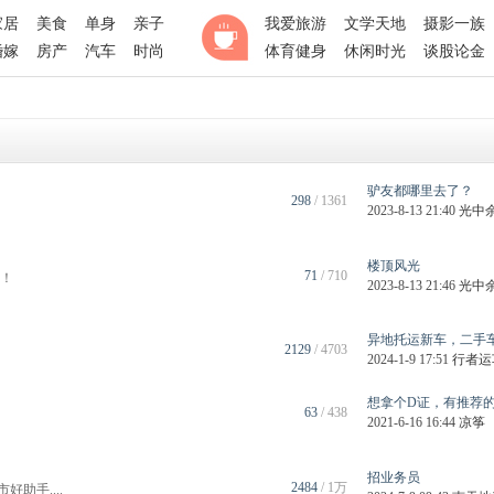
家居
美食
单身
亲子
我爱旅游
文学天地
摄影一族
婚嫁
房产
汽车
时尚
体育健身
休闲时光
谈股论金
驴友都哪里去了？
298
/ 1361
2023-8-13 21:40
光中
楼顶风光
71
/ 710
历！
2023-8-13 21:46
光中
全新梅赛德斯-奔驰纯电GLC户外露
四大明星导师
异地托运新车，二手车，
2129
/ 4703
2024-1-9 17:51
行者运
想拿个D证，有推荐的嘛？
63
/ 438
2021-6-16 16:44
凉筝
招业务员
2484
/
1万
助手....