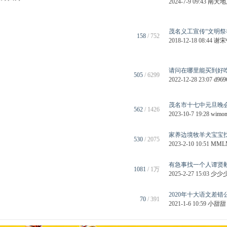
2024-7-9 09:43
南天地产
茂名义工宣传“文明祭祀
158
/ 752
2018-12-18 08:44
谢宋
请问在哪里能买到好吃一
505
/ 6299
2022-12-28 23:07
d969
茂名市十七中元旦晚会 
562
/ 1426
2023-10-7 19:28
wimo
家养边境牧羊犬宝宝找新
530
/ 2075
2023-2-10 10:51
MML
有急事找一个人谭贤
1081
/
1万
2025-2-27 15:03
少少
2020年十大语文差错公
70
/ 391
2021-1-6 10:59
小甜甜