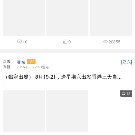
点击
[
]
亚东
亚东
LV.5
重新
2016-6-3 22:40发布
加载
（鐵定出發） 8月19-21，逢星期六出发香港三天自...
I
12
15
0
7949
点击
阿别
管理员
重新
2016-6-7 10:35发布
加载
茂名旅游联盟参展茂名市第九届汽车文化节暨旅游嘉年华