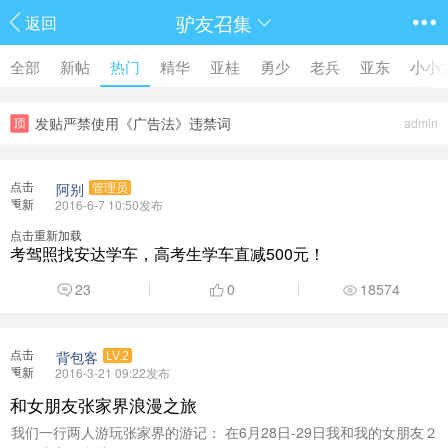
驴友召集
返回
全部
新帖
热门
精华
亚桂
勇少
老兵
亚东
小小
发贴严禁使用《广告法》违禁词
admin
点击
阿别
管理员
重新
2016-6-7 10:50发布
加载
点击重新加载
考驾照找安达学车，高考生学车直减500元！
23
0
18574
点击
背包客
LV.2
重新
2016-3-21 09:22发布
加载
和女朋友张家界浪漫之旅
我们一行两人游玩张家界的游记： 在6月28日-29日我和我的女朋友２