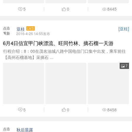
5
0
8445
点击
[
]
亚桂
亚桂
LV.5
重新
2016-4-26 14:55发布
加载
6月4日信宜甲门峡漂流、旺同竹林、摘石榴一天游
行程介绍：8：00在茂名油城八路中国电信门口集中出发，乘车前往
【高州石榴基地】采摘石 ...
7
5
0
8458
点击
秋后晨露