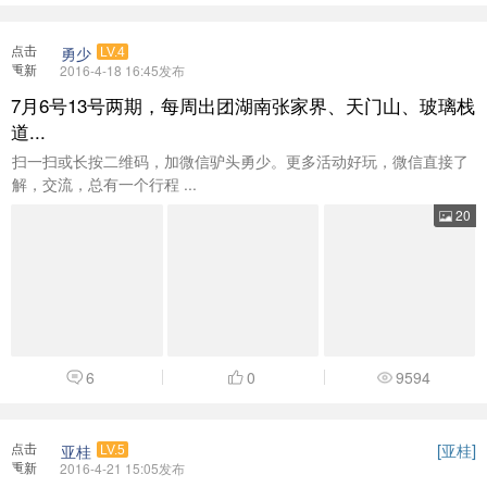
点击
勇少
LV.4
重新
2016-4-18 16:45发布
加载
7月6号13号两期，每周出团湖南张家界、天门山、玻璃栈
道...
扫一扫或长按二维码，加微信驴头勇少。更多活动好玩，微信直接了
解，交流，总有一个行程 ...
20
6
0
9594
点击
[
]
亚桂
亚桂
LV.5
重新
2016-4-21 15:05发布
加载