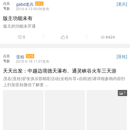
点击
[
]
老兵
gabd老兵
LV.1
重新
2016-4-13 00:06发布
加载
版主功能未有
版主的功能未开通
5
0
8424
点击
[
]
亚桂
亚桂
LV.5
重新
2016-5-18 11:07发布
加载
天天出发：中越边境德天瀑布、通灵峡谷火车三天游
茂名(亚桂)驴友俱乐部精彩活动(全程向导+自助游)请详细参阅内容扫
上扫加亚桂微信了解更 ...
7