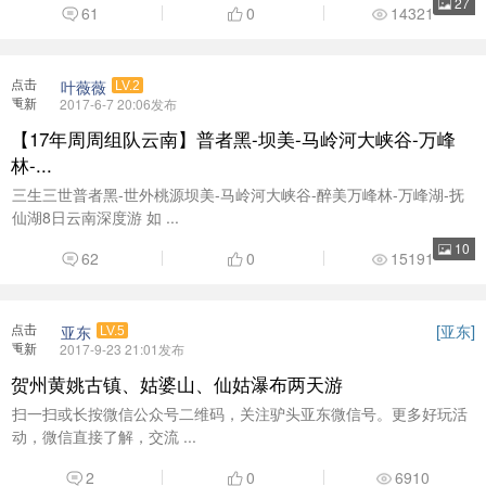
贺州黄姚古镇、姑婆山、仙姑瀑布两天游
扫一扫或长按微信公众号二维码，关注驴头亚东微信号。更多好玩活
动，微信直接了解，交流 ...
2
0
6910
点击
遇见茂名
LV.2
重新
2017-10-27 09:36发布
加载
到香港旅游一定要有这个
相信很多小伙伴昨晚已经被 “10月30日开始，茂名开通直达香港专
车，茂名人开启一票到港 ...
14
3
0
43024
点击
阿翔
LV.2
重新
2016-3-16 19:03发布
加载
欢迎各位回来发帖
庆祝0668回归