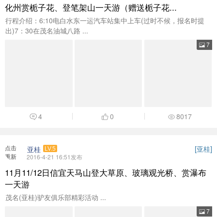
化州赏栀子花、登笔架山一天游（赠送栀子花...
行程介绍：6:10电白水东一运汽车站集中上车(过时不候，报名时提
出)7：30在茂名油城八路 ...
7
4
0
8017
点击
[
]
亚桂
亚桂
LV.5
重新
2016-4-21 16:51发布
加载
11月11/12日信宜天马山登大草原、玻璃观光桥、赏瀑布
一天游
茂名(亚桂)驴友俱乐部精彩活动 ...
7