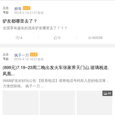
点击
耕哥
LV.2
重新
2018-3-14 21:57发布
加载
驴友都哪里去了？
全国享有盛名的茂名驴友哪里去了？？？
4
0
60536
点击
疯子一刀
LV.4
重新
2016-4-12 16:07发布
加载
(899元)7.19~23周二晚出发火车张家界天门山.玻璃栈道.
凤凰...
0668驴友好好玩公告 【联系电话】请将电话号码存入您的电话薄，
方便您联络。 疯子一刀 ...
48