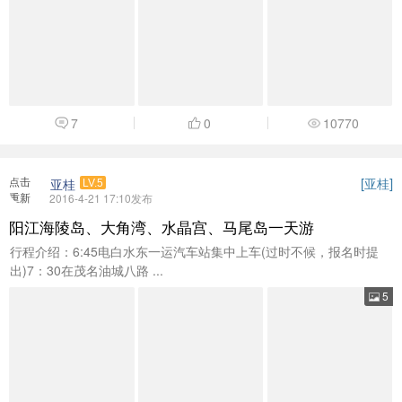
7
0
10770
点击
[
]
亚桂
亚桂
LV.5
重新
2016-4-21 17:10发布
加载
阳江海陵岛、大角湾、水晶宫、马尾岛一天游
行程介绍：6:45电白水东一运汽车站集中上车(过时不候，报名时提
出)7：30在茂名油城八路 ...
5