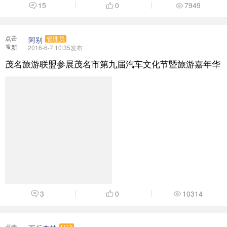
3
0
10314
点击
雨后森林
LV.2
重新
2016-8-21 19:04发布
加载
驴友变质了吗？
驴友变质了吗？记得那时候，驴友还是一群爱好者。不停找好玩的地
方，经济，实在。现在的 ...
3
0
5496
点击
[
]
亚桂
亚桂
LV.5
重新
2016-10-14 08:47发布
加载
信宜石根山栈道、高空挑战玻璃观景台一天游
茂名(亚桂)驴友俱乐部精彩活动 ...
6