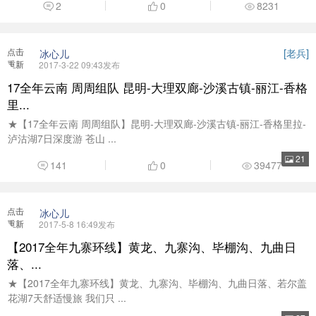
落、...
★【2017全年九寨环线】黄龙、九寨沟、毕棚沟、九曲日落、若尔盖
花湖7天舒适慢旅 我们只 ...
27
61
0
14321
点击
叶薇薇
LV.2
重新
2017-6-7 20:06发布
加载
【17年周周组队云南】普者黑-坝美-马岭河大峡谷-万峰
林-...
三生三世普者黑-世外桃源坝美-马岭河大峡谷-醉美万峰林-万峰湖-抚
仙湖8日云南深度游 如 ...
10
62
0
15191
点击
[
]
亚东
亚东
LV.5
重新
2017-9-23 21:01发布
加载