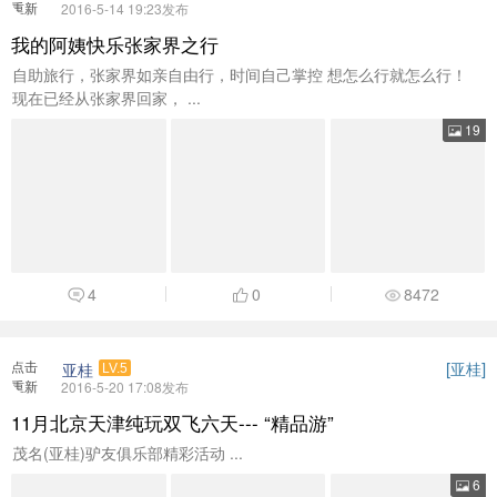
重新
2016-5-14 19:23发布
加载
我的阿姨快乐张家界之行
自助旅行，张家界如亲自由行，时间自己掌控 想怎么行就怎么行！
现在已经从张家界回家， ...
19
4
0
8472
点击
[
]
亚桂
亚桂
LV.5
重新
2016-5-20 17:08发布
加载
11月北京天津纯玩双飞六天--- “精品游”
茂名(亚桂)驴友俱乐部精彩活动 ...
6
10
0
26855