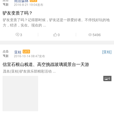
2
0
8231
点击
[
]
老兵
冰心儿
重新
2017-3-22 09:43发布
加载
17全年云南 周周组队 昆明-大理双廊-沙溪古镇-丽江-香格
里...
★【17全年云南 周周组队】昆明-大理双廊-沙溪古镇-丽江-香格里拉-
泸沽湖7日深度游 苍山 ...
21
141
0
39477
点击
冰心儿
重新
2017-5-8 16:49发布
加载
【2017全年九寨环线】黄龙、九寨沟、毕棚沟、九曲日