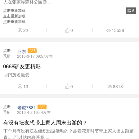
人在张家界森林公园游 ...
点击重新加载
6
点击重新加载
点击重新加载
22
0
15538
点击
亚东
LV.5
重新
2016-3-17 09:57发布
加载
0668驴友更精彩
回归茂名最爱
13
0
8818
点击
老虎7881
LV.3
重新
2016-4-2 19:44发布
加载
有没有坛友想带上家人周末出游的？
下个月有没有坛友组织出游活动的？趁着花开时节带上家人出去踏踏
青.....可以站内联系我 ...