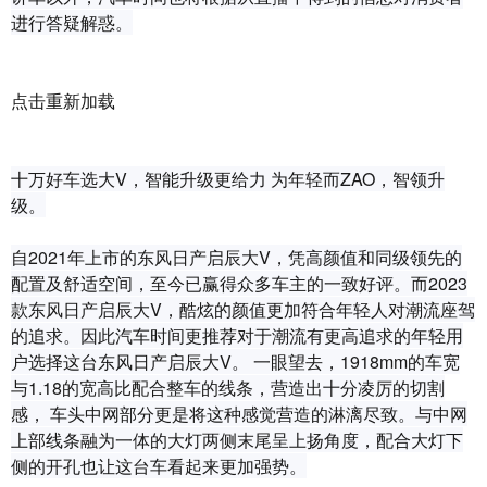
进行答疑解惑。
点击重新加载
十万好车选大V，智能升级更给力 为年轻而ZAO，智领升
级。
自2021年上市的东风日产启辰大V，凭高颜值和同级领先的
配置及舒适空间，至今已赢得众多车主的一致好评。而2023
款东风日产启辰大V，酷炫的颜值更加符合年轻人对潮流座驾
的追求。因此汽车时间更推荐对于潮流有更高追求的年轻用
户选择这台东风日产启辰大V。 一眼望去，1918mm的车宽
与1.18的宽高比配合整车的线条，营造出十分凌厉的切割
感， 车头中网部分更是将这种感觉营造的淋漓尽致。与中网
上部线条融为一体的大灯两侧末尾呈上扬角度，配合大灯下
侧的开孔也让这台车看起来更加强势。