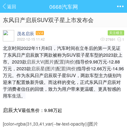
0668汽车网
返回
东风日产启辰SUV双子星上市发布会
茂名启辰
关注楼主
LV.4
2022-12-15 11:42
27691
1
北京时间2022年11月8日，汽车时间在立冬后的第一天见证
了东风日产启辰旗下两款被称为SUV双子星车型的2023款上
市。2023款
启辰大V
(
图片
|
配置
|
询价
)指导价9.98万元-12.88
万元，2023款
启辰星
(
图片
|
配置
|
询价
)指导价12.66万元-14.96
万元。作为东风日产启辰双子星SUV，两款车型主力级别均
迎来了配置焕新升级。而这样的变化，正式东风日产启辰对
于消费者信任的回馈，致力为用户带来更温暖、更具智感的
用车生活。
启辰大V
最低售价：9.98万起
[color=rgba(31,33,41,var(--tw-text-opacity))]图片