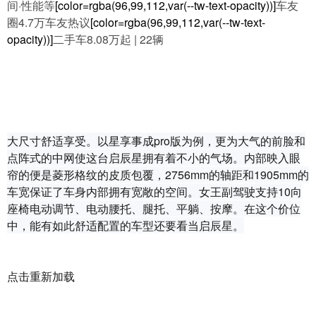
间·性能等
[color=rgba(96,99,112,var(--tw-text-opacity))]
车友
圈4.7万车友热议
[color=rgba(96,99,112,var(--tw-text-
opacity))]
二手车8.08万起 | 22辆
大尺寸舒适享受。以星享事成pro版为例，更为大气的前脸和
点阵式的中网使这台启辰星拥有着不小的气场。内部映入眼
帘的便是菱形格纹的皮质包覆，2756mm的轴距和1905mm的
车宽保证了车身内部拥有宽敞的空间。女王副驾驶支持10向
座椅电动调节、电动腰托、腿托、平躺、按摩。在这个价位
中，能有如此舒适配置的车型还要看当启辰星。
点击重新加载