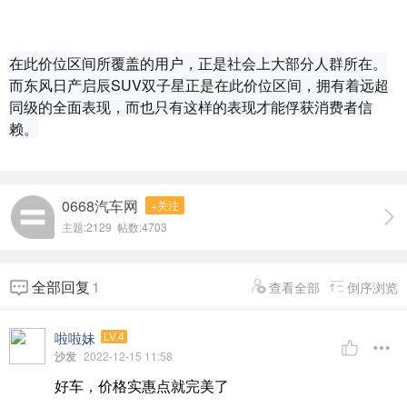
在此价位区间所覆盖的用户，正是社会上大部分人群所在。
而东风日产启辰SUV双子星正是在此价位区间，拥有着远超
同级的全面表现，而也只有这样的表现才能俘获消费者信
赖。
0668汽车网
+关注
主题:2129 帖数:4703
全部回复
1
查看全部
倒序浏览
啦啦妹
LV.4
沙发
2022-12-15 11:58
好车，价格实惠点就完美了