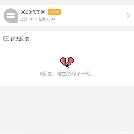
0668汽车网
+关注
主题:2129 帖数:4703
暂无回复
0回复，楼主心碎了一地...