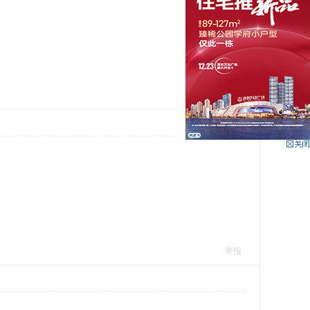
举报
举报