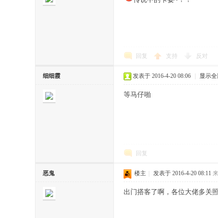
坛
回复
支持
反对
细细霞
发表于 2016-4-20 08:06
|
显示全
等马仔啪
回复
恶鬼
楼主
|
发表于 2016-4-20 08:11
出门搭客了啊，各位大佬多关