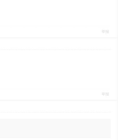
举报
举报