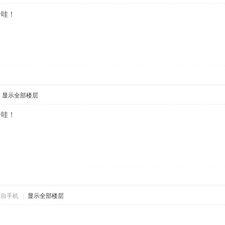
个哇！
显示全部楼层
个哇！
来自手机
|
显示全部楼层