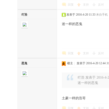
回复
支持
反对
吖浩
发表于 2016-4-20 11:33
来自手机
迷一样的恶鬼
回复
支持
反对
恶鬼
楼主
|
发表于 2016-4-20 12:44
吖浩 发表于 2016-4-20
迷一样的恶鬼
土豪一样的浩哥
回复
支持
反对