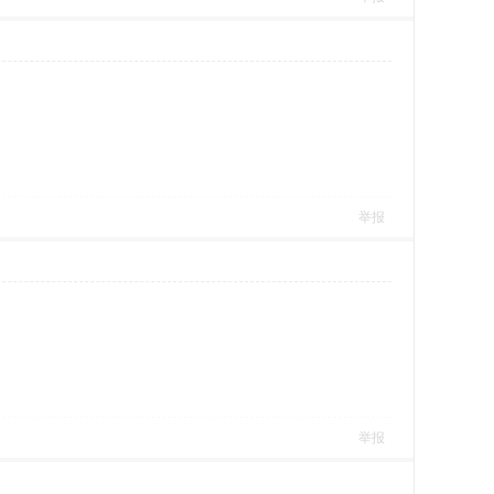
举报
举报