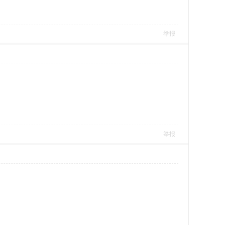
举报
举报