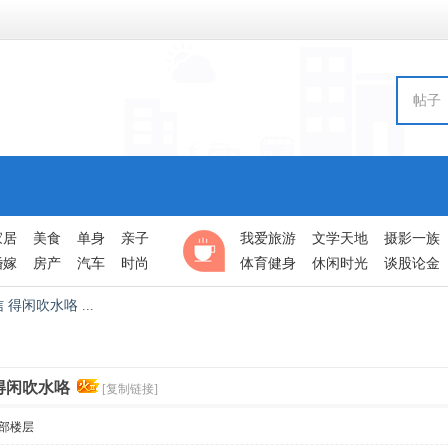
帖子
家居
美食
单身
亲子
我爱旅游
文学天地
摄影一族
婚嫁
房产
汽车
时尚
体育健身
休闲时光
谈股论金
得闲吹水咯 ...
得闲吹水咯
[复制链接]
部楼层