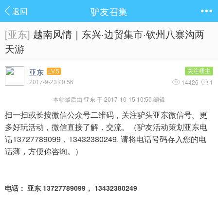
驴友召集
返回
[亚东]
越南风情｜东兴·边贸集市·钦州八寨沟两
天游
亚东
关注楼主
LV.5
2017-9-23 20:56
14426
1
本帖最后由 亚东 于 2017-10-15 10:50 编辑
扫一扫或长按微信公众号二维码，关注驴头亚东微信号。更
多好玩活动，微信直接了解，交流。（驴友活动策划亚东电
话13727789099，13432380249. 请将电话号码存入您的电
话薄，方便你咨询。）
电话： 亚东 13727789099， 13432380249