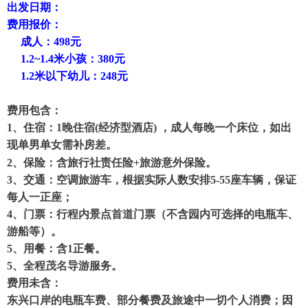
出发日期：
费用报价：
成人：498
元
1.2~1.4米小孩：380元
1.2米以下幼儿：248元
费用包含：
1、住宿：
1晚住宿(经济型酒店) ，成人每晚一个床位，如出
现单男单女需补房差。
2、
保险：含旅行社责任险+旅游意外保险。
3、交通：空调旅游车，根据实际人数安排5-55座车辆，保证
每人一正座；
4、门票：行程内景点首道门票（不含园内可选择的电瓶车、
游船等）
。
5、用餐：含1正餐。
5、全程
茂名
导游服务。
费用未含：
东兴口岸的电瓶车费、部分餐费
及旅途中一切个人消费；因