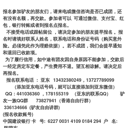
报名参加驴友的朋友们，请来电或微信咨询是否已成团，还
有没有名额，再交款。参加者可以
可通过微信、支付宝、红
包，银行转账或者到报名点报名。
不接受电话或跟帖留位 ，请决定参加的朋友提早报名 。
报
名时请填好
联系人
姓名，联系电话和身份证号码（购买意外
险。必须凭此作为理赔依据）。
若不成团，我们会提早通知
和退回已收款项。
为了履行信用，如
中途有团友因自身原因不能参加，
交款后
一经定房定车定餐，
产生费用
不退。
望互相谅解。请决定后
再报名。
报名联系电话 ： 亚东 13432380249，13727789099
（添加亚东电话号码，就可以直接添加到亚东微信）
QQ：441036360 ，178155319 （亚东的联系QQ） 驴
友一族QQ群 73827941（香港自由行群）
336134666 (驴友自由讲群)
(报名收款账号)
中国建设银行 卡 号: 6227 0031 4109 0184 294 户 名:
陈荣东