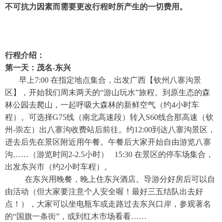
不可抗力因素而需要更改行程时所产生的一切费用。
行程介绍：
第一天：茂名-东兴
早上7:00 在指定地点集合，出发广西【钦州八寨沟景
区】，开始我们周末两天的“游山玩水”旅程。到原生态的森
林公园去爬山，一起呼吸大森林的新鲜空气（约4小时车
程）。可选择G75线（南北高速段）转入S60线合那高速（钦
州-崇左）出八寨沟收费站后前往。约12:00到达八寨沟景区，
进去后先在景区附近用午餐。午餐后大家开始自由游览八寨
沟……（游览时间2-2.5小时） 15:30 在景区的停车场集合，
出发东兴市（约2小时车程）。
在东兴用晚餐，晚上住东兴酒店。导游分好房后可以自
由活动（但大家要注意个人安全喔！最好三五结队出去好
点！），大家可以坐电瓶车或走路过去东兴口岸，参观著名
的“国旗一条街”，或到红木市场看看……