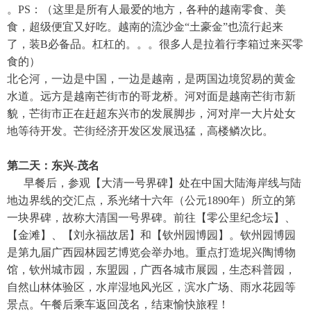
。PS：（这里是所有人最爱的地方，各种的越南零食、美
食，超级便宜又好吃。越南的流沙金“土豪金”也流行起来
了，装B必备品。杠杠的。。。很多人是拉着行李箱过来买零
食的）
北仑河，一边是中国，一边是越南，是两国边境贸易的黄金
水道。远方是越南芒街市的哥龙桥。河对面是越南芒街市新
貌，芒街市正在赶超东兴市的发展脚步，河对岸一大片处女
地等待开发。芒街经济开发区发展迅猛，高楼鳞次比。
第二天：东兴-茂名
早餐后，参观【大清一号界碑】处在中国大陆海岸线与陆
地边界线的交汇点，系光绪十六年（公元1890年）所立的第
一块界碑，故称大清国一号界碑。前往【零公里纪念坛】、
【金滩】、【刘永福故居】和【钦州园博园】。钦州园博园
是第九届广西园林园艺博览会举办地。重点打造坭兴陶博物
馆，钦州城市园，东盟园，广西各城市展园，生态科普园，
自然山林体验区，水岸湿地风光区，滨水广场、雨水花园等
景点。午餐后乘车返回茂名，结束愉快旅程！