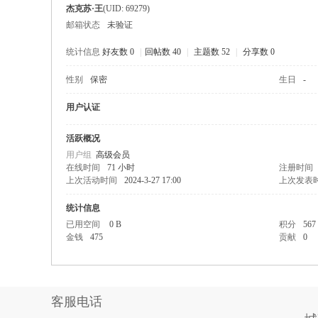
杰克苏·王
(UID: 69279)
邮箱状态
未验证
统计信息
好友数 0
|
回帖数 40
|
主题数 52
|
分享数 0
性别
保密
生日
-
68
用户认证
活跃概况
用户组
高级会员
在线时间
71 小时
注册时间
上次活动时间
2024-3-27 17:00
上次发表
统计信息
已用空间
0 B
积分
567
金钱
475
贡献
0
论
客服电话