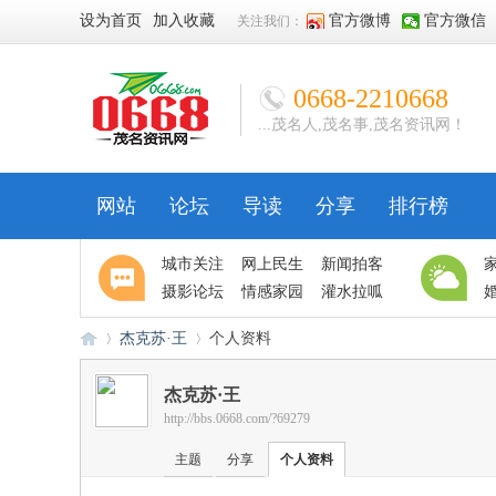
设为首页
加入收藏
官方微博
官方微信
关注我们：
0668-2210668
...茂名人,茂名事,茂名资讯网！
网站
论坛
导读
分享
排行榜
城市关注
网上民生
新闻拍客
摄影论坛
情感家园
灌水拉呱
杰克苏·王
个人资料
杰克苏·王
http://bbs.0668.com/?69279
06
›
›
主题
分享
个人资料